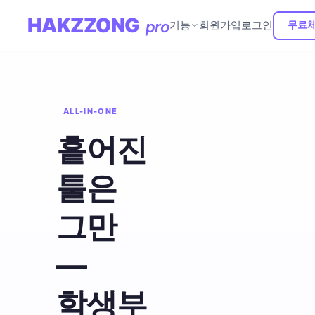
홈
전체 기능
›
HAK
ZZONG
pro
기능
회원가입
로그인
무료
ALL-IN-ONE
흩어진
툴은
그만
—
학생부