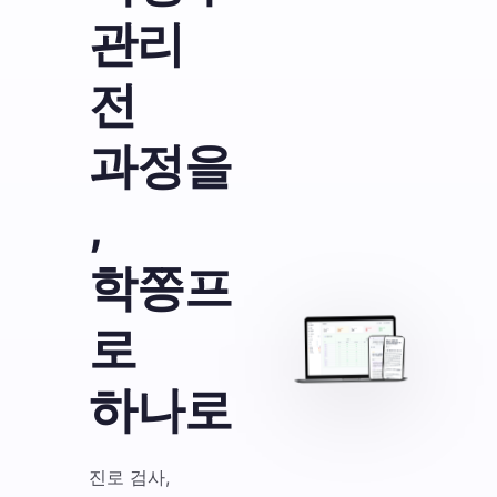
관리
전
과정을
,
학쫑프
로
하나로
진로 검사,