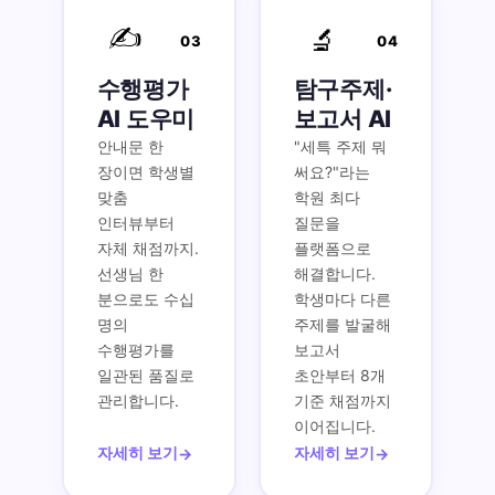
✍️
🔬
03
04
수행평가
탐구주제·
AI 도우미
보고서 AI
안내문 한
"세특 주제 뭐
장이면 학생별
써요?"라는
맞춤
학원 최다
인터뷰부터
질문을
자체 채점까지.
플랫폼으로
선생님 한
해결합니다.
분으로도 수십
학생마다 다른
명의
주제를 발굴해
수행평가를
보고서
일관된 품질로
초안부터 8개
관리합니다.
기준 채점까지
이어집니다.
자세히 보기
자세히 보기
→
→