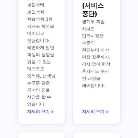
(서비스
계열선택·
계열성향·
중단)
학습성향 3종
생기부 파일
검사로 학생을
하나로
데이터로
입학사정관
진단합니다.
수준의
막연하게 알던
진단부터 예상
학생의 성향을
면접 질문까지.
읽을 수 있는
강사 없이 원장
텍스트로
혼자서도 수시
정리해, 선생님
전 과정을
누구든 같은
케어합니다.
깊이의 진로
상담을 할 수
있습니다.
자세히 보기
자세히 보기
→
→