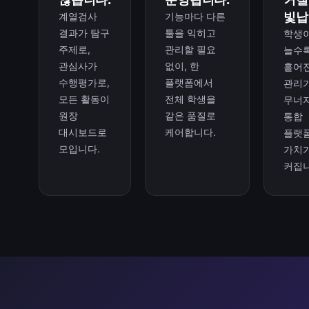
빛납
계열검사
기능마다 다른
결과가 탐구
툴을 익히고
학생
주제로,
관리할 필요
늘수
관심사가
없이, 한
흩어
수행평가로,
플랫폼에서
관리
모든 활동이
전체 학생을
무너
원장
같은 품질로
통합
대시보드로
케어합니다.
플랫
모입니다.
가치
커집니