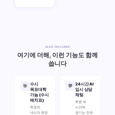
ALSO INCLUDED
여기에 더해, 이런 기능도 함께
씁니다
수시
24시간 AI
🎯
💬
목표대학
입시 상담
가늠 (수시
채팅
배치표)
학원 밖
학생의
시간에
내신과 희망
생기는 진로·