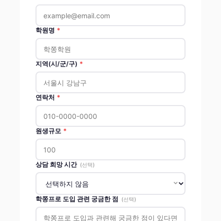
학원명
*
지역(시/군/구)
*
연락처
*
원생규모
*
상담 희망 시간
(선택)
학쫑프로 도입 관련 궁금한 점
(선택)